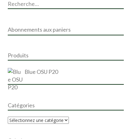
e
c
h
e
r
Abonnements aux paniers
c
h
e
r
Produits
:
Blue OSU P20
Catégories