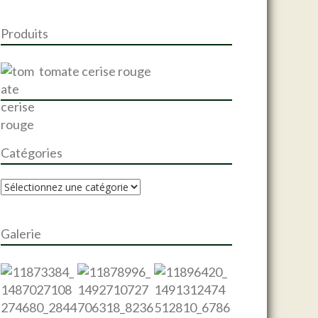
e
r
Produits
:
tomate cerise rouge
Catégories
Galerie