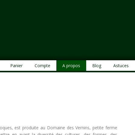
Maraîchage biologique
Panier
Compte
A propos
Blog
Astuces
oques, est produite au Domaine des Vernins, petite ferme
tre en avant la diversité des cultures, des formes, des