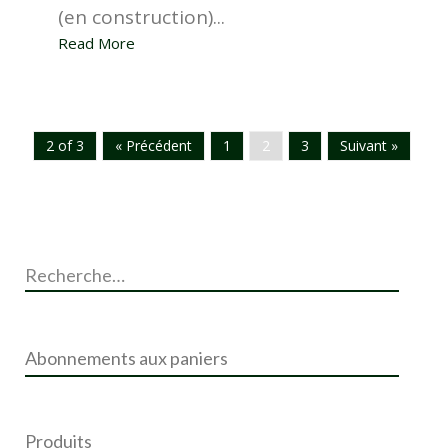
(en construction)...
Read More
2 of 3
« Précédent
1
2
3
Suivant »
R
e
c
h
e
r
Abonnements aux paniers
c
h
e
r
Produits