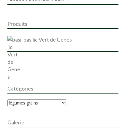
c
h
e
r
Produits
:
basilic Vert de Genes
Catégories
Galerie